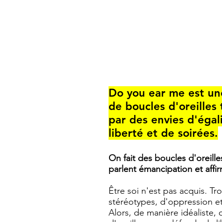
Do you ear me est u
de boucles d'oreilles
par des envies d'égal
liberté et de soirées.
On fait des boucles d'oreill
parlent émancipation et affir
Ê
tre soi n'est pas acquis. T
stéréotypes, d'oppression et
Alors, de manière idéaliste,