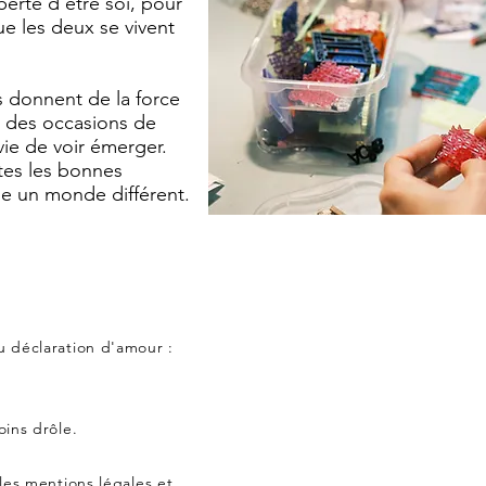
iberté d'être soi, pour
ue les deux se vivent
es donnent de la force
s, des occasions de
ie de voir émerger.
es les bonnes
le un monde différent.
u déclaration d'amour :
ins drôle.
les mentions légales et