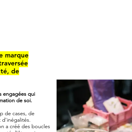
ne marque
 traversée
ité, de
es engagées qui
mation de soi.
rop de cases, de
 d'inégalités.
 on a créé des boucles