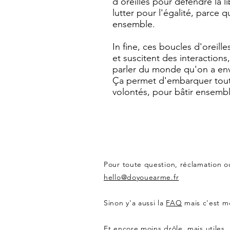
d'oreilles pour défendre la l
lutter pour l'égalité
, parce q
ensemble.
In fine, ces boucles d'oreill
et suscitent des interaction
parler du monde qu'on a env
Ça permet d'
embarquer tout
volontés, pour bâtir ensemb
Pour toute question, réclamation o
hello@doyouearme.fr
Sinon y'a aussi la
FAQ
mais c'est mo
Et encore moins drôle, mais utiles,