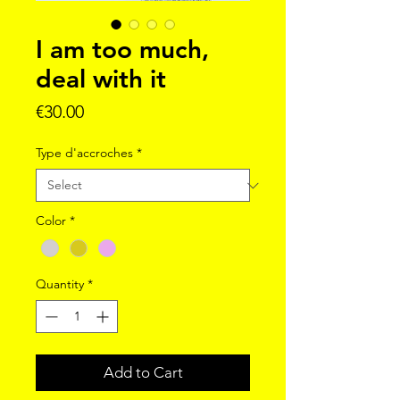
I am too much,
deal with it
Price
€30.00
Type d'accroches
*
Color
*
Quantity
*
Add to Cart