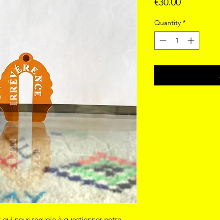
Price
€30.00
Quantity
*
ui nous renvoie à questionner notre