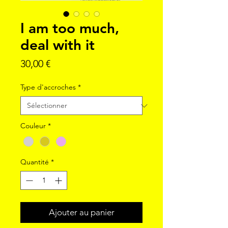
I am too much,
deal with it
Prix
30,00 €
Type d'accroches
*
Couleur
*
Quantité
*
Ajouter au panier