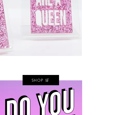
SHOP 🛒