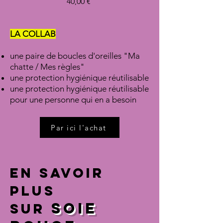
Prix
40,00 €
LA COLLAB
une paire de boucles d'oreilles "Ma
chatte / Mes règles"
une protection hygiénique réutilisable
une protection hygiénique réutilisable
pour une personne qui en a besoin
Par ici l'achat
EN SAVOIR
PLUS
SOIE
SUR