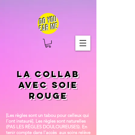
LA COLLAB
AVEC SOIE
ROUGE
[Les règles sont un tabou pour celleux qui
l'ont instauré].
Les règles sont naturelles
(PAS LES RÈGLES DOULOUREUSES). En
tenir compte dans l'accès aux soins relève