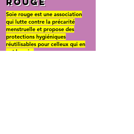
RO
UGE
Soie rouge est une association
qui lutte contre la précarité
menstruelle et propose des
protections hygiéniques
réutilisables pour celleux qui en
ont besoin.
Soie Rouge est une petite asso féministe
de lutte contre la précarité menstruelle.
Elle distribue des serviettes hygiéniques
lavables à des personnes précaires (par
exemple dans des foyers, centres sociaux,
squats, prisons, CRA, campus étudiants...)
en fonction de la demande. Les serviettes
sont cousues par des personnes bénévoles
de chez elles, ou en atelier afin de créer
du lien et apprendre à se saisir des
machines à coudre et pouvoir en refaire
en autonomie, pour soi ou pour qu'elles