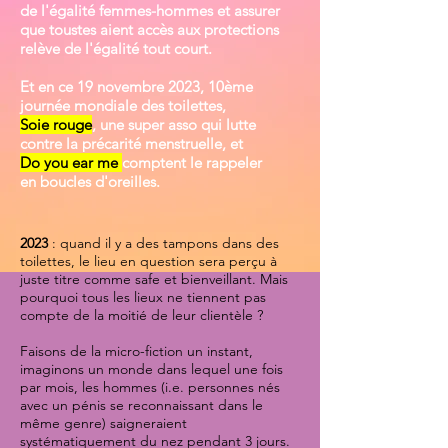
de l'égalité femmes-hommes et assurer
que toustes aient accès aux protections
relève de l'égalité tout court.
Et en ce 19 novembre 2023, 10ème
journée mondiale des toilettes,
Soie rouge
, une super asso qui lutte
contre la précarité menstruelle, et
Do you ear me
comptent le rappeler
en boucles d'oreilles.
2023
: quand il y a des tampons dans des
toilettes, le lieu en question sera perçu à
juste titre comme safe et bienveillant. Mais
pourquoi tous les lieux ne tiennent pas
compte de la moitié de leur clientèle ?
Faisons de la micro-fiction un instant,
imaginons un monde dans lequel une fois
par mois, les hommes (i.e. personnes nés
avec un pénis se reconnaissant dans le
même genre) saigneraient
systématiquement du nez pendant 3 jours.