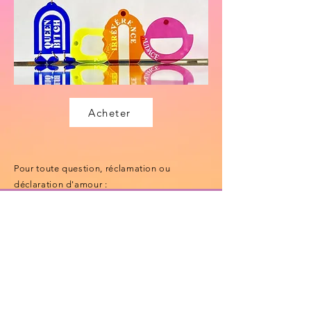
Acheter
Pour toute question, réclamation ou
déclaration d'amour :
hello@doyouearme.fr
Sinon y'a aussi la
FAQ
mais c'est moins
drôle.
Et encore moins drôle, mais utiles,
les
mentions légales et conditions générales de