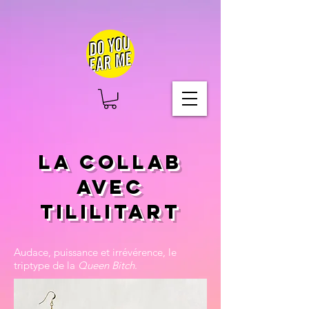
LA COLLAB
AVEC
TILILITART
Audace, puissance et irrévérence, le
triptype de la
Queen Bitch
.