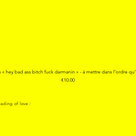
Quick View
s « hey bad ass bitch fuck darmanin » - à mettre dans l’ordre qu
Price
€10.00
ading of love :