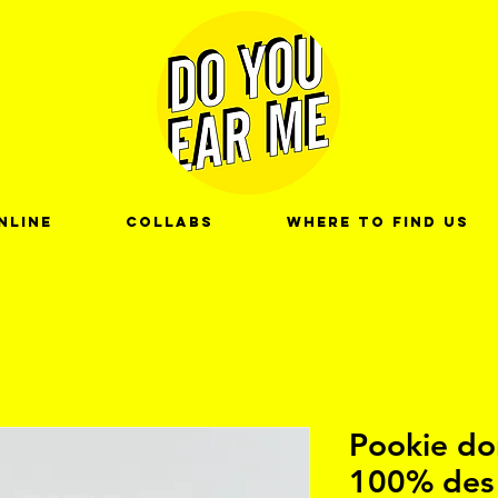
nline
Collabs
Where to find us
Pookie dor
100% des 