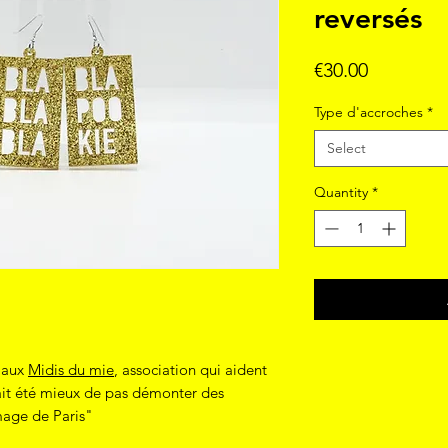
reversés
Price
€30.00
Type d'accroches
*
Select
Quantity
*
s aux
Midis du mie
, association qui aident
rait été mieux de pas démonter des
mage de Paris"