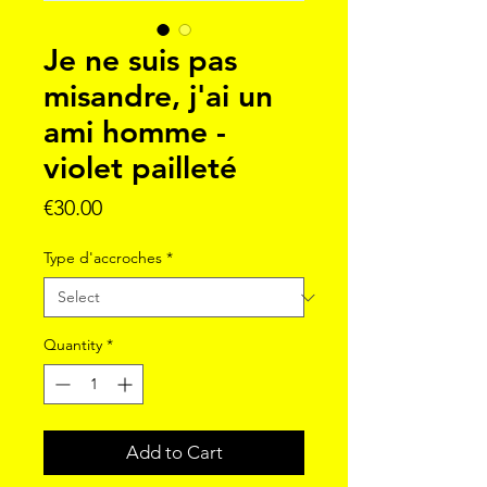
Je ne suis pas
misandre, j'ai un
ami homme -
violet pailleté
Price
€30.00
Type d'accroches
*
Quantity
*
Add to Cart