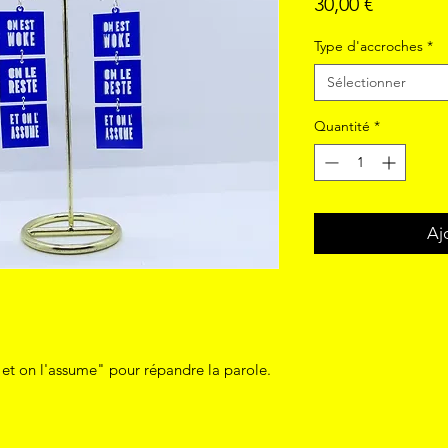
Prix
30,00 €
Type d'accroches
*
Sélectionner
Quantité
*
Aj
 et on l'assume" pour répandre la parole.