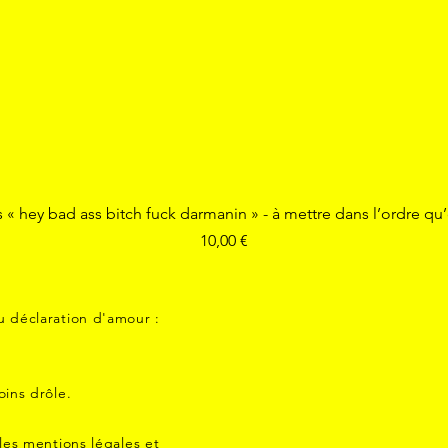
Aperçu rapide
s « hey bad ass bitch fuck darmanin » - à mettre dans l’ordre qu
Prix
10,00 €
u déclaration d'amour :
ins drôle.
les mentions légales et