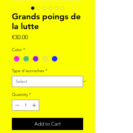
Grands poings de
la lutte
Price
€30.00
Color
*
Type d'accroches
*
Quantity
*
Add to Cart