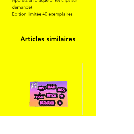
Apprêts en plaqué or (et clips sur
demande)
Edition limitée 40 exemplaires
Articles similaires
Stickers « hey bad ass bitch fuck
Eat, sleep, slay, re